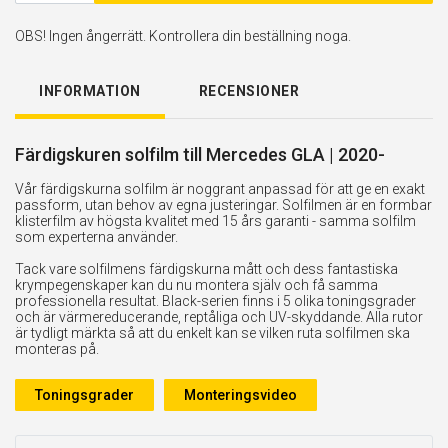
OBS! Ingen ångerrätt. Kontrollera din beställning noga.
INFORMATION
RECENSIONER
Färdigskuren solfilm till Mercedes GLA | 2020-
Vår färdigskurna solfilm är noggrant anpassad för att ge en exakt
passform, utan behov av egna justeringar. Solfilmen är en formbar
klisterfilm av högsta kvalitet med 15 års garanti - samma solfilm
som experterna använder.
Tack vare solfilmens färdigskurna mått och dess fantastiska
krympegenskaper kan du nu montera själv och få samma
professionella resultat. Black-serien finns i 5 olika toningsgrader
och är värmereducerande, reptåliga och UV-skyddande. Alla rutor
är tydligt märkta så att du enkelt kan se vilken ruta solfilmen ska
monteras på.
Toningsgrader
Monteringsvideo