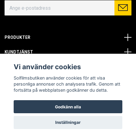
PRODUKTER
KUNDTJÄNST
Vi använder cookies
OM OSS
Solfilmsbutiken använder cookies för att visa
SOCIALA MEDIER
personliga annonser och analysera trafik. Genom att
fortsätta på webbplatsen godkänner du detta.
Godkänn alla
© Copyright 2026 Solfilmsbutiken. All rights reserved.
Inställningar