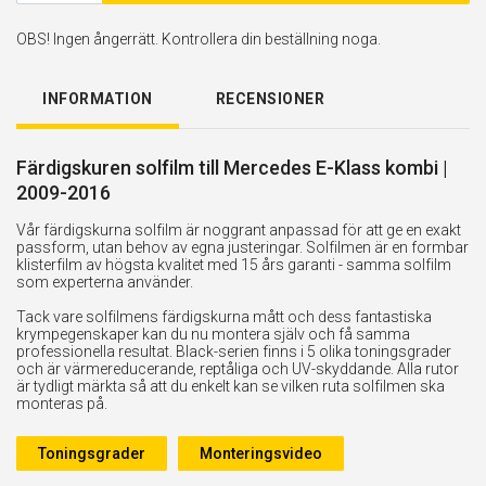
OBS! Ingen ångerrätt. Kontrollera din beställning noga.
INFORMATION
RECENSIONER
Färdigskuren solfilm till Mercedes E-Klass kombi |
2009-2016
Vår färdigskurna solfilm är noggrant anpassad för att ge en exakt
passform, utan behov av egna justeringar. Solfilmen är en formbar
klisterfilm av högsta kvalitet med 15 års garanti - samma solfilm
som experterna använder.
Tack vare solfilmens färdigskurna mått och dess fantastiska
krympegenskaper kan du nu montera själv och få samma
professionella resultat. Black-serien finns i 5 olika toningsgrader
och är värmereducerande, reptåliga och UV-skyddande. Alla rutor
är tydligt märkta så att du enkelt kan se vilken ruta solfilmen ska
monteras på.
Toningsgrader
Monteringsvideo