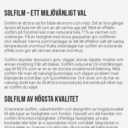
Solfilm – ett miljövänligt val
Solfilm är ett bra val för både ekonomi och miljö. Det är fyra gånger
dyrare att kyla ner ett rum än att värma upp det. Med en effektiv
solfilm på fönstren kan man reducera hela 71% av värmen och
solenergin. På en fastighet med stora glaspartier gör solfilmen
stor skillnad. Varma sommardagar är det ett effektivt sätt att sänka
temperaturen inomhus! Kalla vinterdagar har solfilm en isolerande
effekt som gör att värmen stannar inomhus.
Solfilm skyddar dessutom golv, väggar, dörrar, tapeter, möbler och
annan inredning från att blekas. Solfilm reducerar UV-instrålningen
upp till 99,5% som är en av de största orsakerna till blekning. Med
solfilm får man ett naturligt ljusinsläpp och slipper problem med
bländande solstrålar och ljusreflektioner. Och även om du har en
naturlig utsikt kan du få ett bra insynsskydd, beroende på vilken typ
av solfilm du väljer.
Solfilm av högsta kvalitet
Vi levererar solfilm, säkerhetsfilm och designfilm av högsta kvalitet
till alla typer av fastigheter och fordon. Oavsett om det handlar om
solfilm till kontorsfastigheter, offentliga fastigheter, privata
bostäder eller bilar är vi specialister inom området. Idag täcker vi
större delen av Sverige och erbjuder våra kunder ett heltäckande