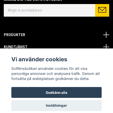
PRODUKTER
KUNDTJÄNST
Vi använder cookies
OM OSS
Solfilmsbutiken använder cookies för att visa
SOCIALA MEDIER
personliga annonser och analysera trafik. Genom att
fortsätta på webbplatsen godkänner du detta.
Godkänn alla
© Copyright 2026 Solfilmsbutiken. All rights reserved.
Inställningar