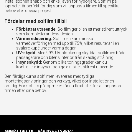
installationen snabb och enkel, även för nybörjare. Solfilm på
löpmeter är perfekt för dig som vill anpassa filmen till specifika
behov eller specialprojekt.
Fördelar med solfilm till bil
Förbättrat utseende:
Solfilm ger bilen ett mer stilrent uttryck
som kompletterar dess design.
Värmereducering:
Solfilmen kan minska
värmeöverföringen med upp till 75%, vilket resulterar i en
svalare kupé under varma dagar.
UV-skydd:
Med 99% UV-blockering skyddar solfilmen både
passagerare och bilens interiör från skadlig strålning.
Insynsskydd:
Genom olika toningsgrader kan du
kontrollera insynen och ge din bil ett stilrent utseende.
Den färdigskurna solfilmen levereras med tydliga
monteringsanvisningar och verktyg, vilket gör installationen
smidig. För solfilm på löpmeter får du flexibilitet för att anpassa
filmen efter dina behov.
ANMÄL DIG TILL VÅR NYHETSBREV