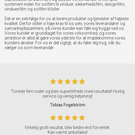
sortiment inden for solfilm til vinduer, sikkerhedsfilm, designfilm,
vinduesfilm og solfilm til biler.
Det er en selvfølge for os at levere produkter og tjenester af højeste
kvalitet. Derfor stiller vi høje krav til os selv, vores leverandører og
samarbejdspartnere, så vores kunder kan føle sig trygge ved os.
Vores kunder er grundlaget for vores virksomhed, og vores
ambition er altid at gøre vores yderste for at imødekomme vores
kunders ønsker. For os er det vigtigt, at du føler dig tryg, når du
vælger os som leverandør.
Tonede fem ruder og blev supertilfreds med resultatet! Hurtig
service og venlig betjening!
Tobias Fogelström
Virkelig godt resultat, blev bedre end forventet.
Kan varmt anbefales!