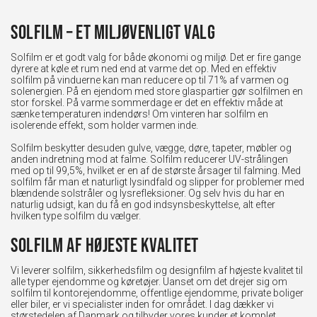
Solfilm – et miljøvenligt valg
Solfilm er et godt valg for både økonomi og miljø. Det er fire gange
dyrere at køle et rum ned end at varme det op. Med en effektiv
solfilm på vinduerne kan man reducere op til 71% af varmen og
solenergien. På en ejendom med store glaspartier gør solfilmen en
stor forskel. På varme sommerdage er det en effektiv måde at
sænke temperaturen indendørs! Om vinteren har solfilm en
isolerende effekt, som holder varmen inde.
Solfilm beskytter desuden gulve, vægge, døre, tapeter, møbler og
anden indretning mod at falme. Solfilm reducerer UV-strålingen
med op til 99,5%, hvilket er en af de største årsager til falming. Med
solfilm får man et naturligt lysindfald og slipper for problemer med
blændende solstråler og lysrefleksioner. Og selv hvis du har en
naturlig udsigt, kan du få en god indsynsbeskyttelse, alt efter
hvilken type solfilm du vælger.
Solfilm af højeste kvalitet
Vi leverer solfilm, sikkerhedsfilm og designfilm af højeste kvalitet til
alle typer ejendomme og køretøjer. Uanset om det drejer sig om
solfilm til kontorejendomme, offentlige ejendomme, private boliger
eller biler, er vi specialister inden for området. I dag dækker vi
størstedelen af Danmark og tilbyder vores kunder et komplet