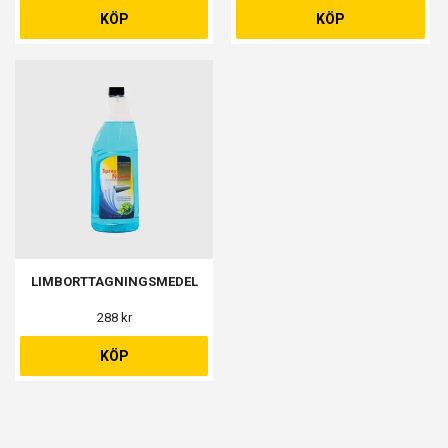
KÖP
KÖP
LIMBORTTAGNINGSMEDEL
288 kr
KÖP