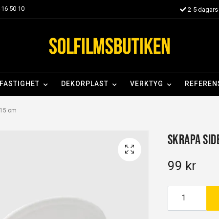
16 50 10
2-5 dagars 
FASTIGHET
DEKORPLAST
VERKTYG
REFEREN
 15 cm
Skrapa Sid
99 kr