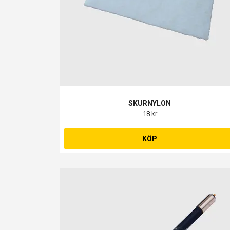
SKURNYLON
18 kr
KÖP