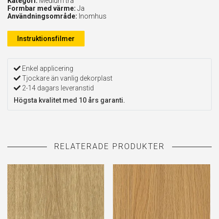
Kategori:
Medium trä
Formbar med värme:
Ja
Användningsområde:
Inomhus
Instruktionsfilmer
Enkel applicering
Tjockare än vanlig dekorplast
2-14 dagars leveranstid
Högsta kvalitet med 10 års garanti.