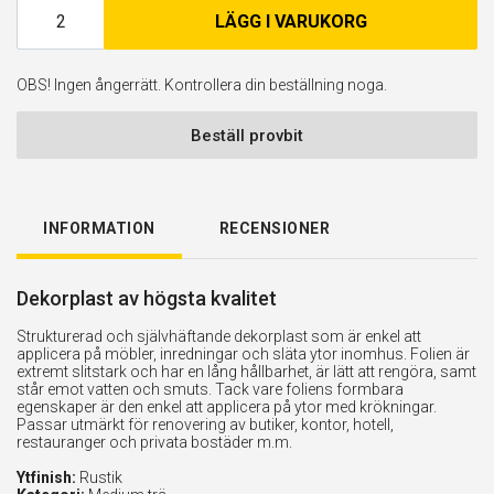
LÄGG I VARUKORG
OBS! Ingen ångerrätt. Kontrollera din beställning noga.
Beställ provbit
INFORMATION
RECENSIONER
Dekorplast av högsta kvalitet
Strukturerad och självhäftande dekorplast som är enkel att
applicera på möbler, inredningar och släta ytor inomhus. Folien är
extremt slitstark och har en lång hållbarhet, är lätt att rengöra, samt
står emot vatten och smuts. Tack vare foliens formbara
egenskaper är den enkel att applicera på ytor med krökningar.
Passar utmärkt för renovering av butiker, kontor, hotell,
restauranger och privata bostäder m.m.
Ytfinish:
Rustik