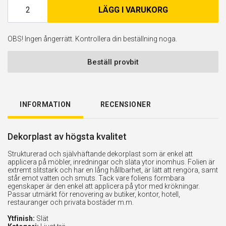
LÄGG I VARUKORG
OBS! Ingen ångerrätt. Kontrollera din beställning noga.
Beställ provbit
INFORMATION
RECENSIONER
Dekorplast av högsta kvalitet
Strukturerad och självhäftande dekorplast som är enkel att
applicera på möbler, inredningar och släta ytor inomhus. Folien är
extremt slitstark och har en lång hållbarhet, är lätt att rengöra, samt
står emot vatten och smuts. Tack vare foliens formbara
egenskaper är den enkel att applicera på ytor med krökningar.
Passar utmärkt för renovering av butiker, kontor, hotell,
restauranger och privata bostäder m.m.
Ytfinish:
Slät