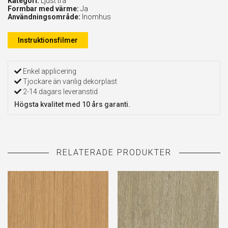
Kategori:
Ljust trä
Formbar med värme:
Ja
Användningsområde:
Inomhus
Instruktionsfilmer
Enkel applicering
Tjockare än vanlig dekorplast
2-14 dagars leveranstid
Högsta kvalitet med 10 års garanti.