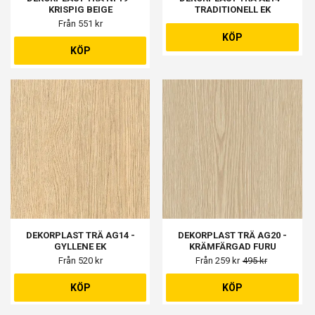
KRISPIG BEIGE
TRADITIONELL EK
Från 551 kr
KÖP
KÖP
DEKORPLAST TRÄ AG14 -
DEKORPLAST TRÄ AG20 -
GYLLENE EK
KRÄMFÄRGAD FURU
Från 520 kr
Från 259 kr
495 kr
KÖP
KÖP