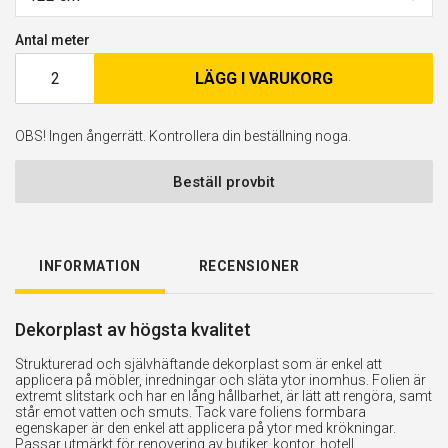
Antal meter
LÄGG I VARUKORG
OBS! Ingen ångerrätt. Kontrollera din beställning noga.
Beställ provbit
INFORMATION
RECENSIONER
Dekorplast av högsta kvalitet
Strukturerad och självhäftande dekorplast som är enkel att
applicera på möbler, inredningar och släta ytor inomhus. Folien är
extremt slitstark och har en lång hållbarhet, är lätt att rengöra, samt
står emot vatten och smuts. Tack vare foliens formbara
egenskaper är den enkel att applicera på ytor med krökningar.
Passar utmärkt för renovering av butiker, kontor, hotell,