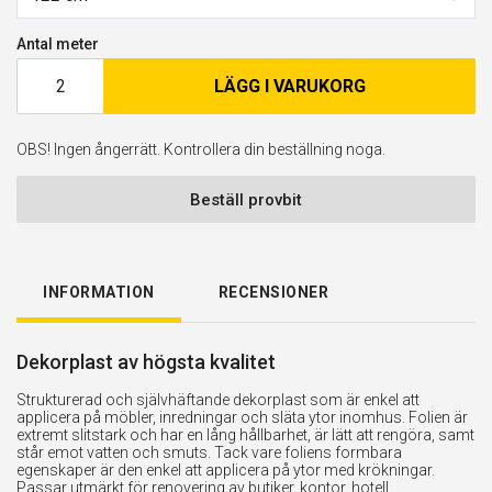
Antal meter
LÄGG I VARUKORG
OBS! Ingen ångerrätt. Kontrollera din beställning noga.
Beställ provbit
INFORMATION
RECENSIONER
Dekorplast av högsta kvalitet
Strukturerad och självhäftande dekorplast som är enkel att
applicera på möbler, inredningar och släta ytor inomhus. Folien är
extremt slitstark och har en lång hållbarhet, är lätt att rengöra, samt
står emot vatten och smuts. Tack vare foliens formbara
egenskaper är den enkel att applicera på ytor med krökningar.
Passar utmärkt för renovering av butiker, kontor, hotell,