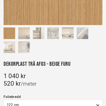
Dekorplast Trä AF03 - Beige Furu
1 040 kr
520 kr
/meter
Foliebredd
122 cm