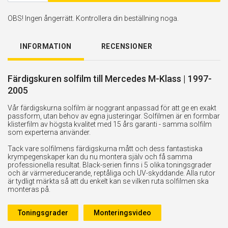
OBS! Ingen ångerrätt. Kontrollera din beställning noga.
INFORMATION
RECENSIONER
Färdigskuren solfilm till Mercedes M-Klass | 1997-
2005
Vår färdigskurna solfilm är noggrant anpassad för att ge en exakt
passform, utan behov av egna justeringar. Solfilmen är en formbar
klisterfilm av högsta kvalitet med 15 års garanti - samma solfilm
som experterna använder.
Tack vare solfilmens färdigskurna mått och dess fantastiska
krympegenskaper kan du nu montera själv och få samma
professionella resultat. Black-serien finns i 5 olika toningsgrader
och är värmereducerande, reptåliga och UV-skyddande. Alla rutor
är tydligt märkta så att du enkelt kan se vilken ruta solfilmen ska
monteras på.
Toningsgrader
Monteringsvideo