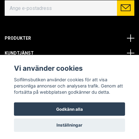
PRODUKTER
KUNDTJÄNST
Vi använder cookies
OM OSS
Solfilmsbutiken använder cookies för att visa
SOCIALA MEDIER
personliga annonser och analysera trafik. Genom att
fortsätta på webbplatsen godkänner du detta.
Godkänn alla
© Copyright 2026 Solfilmsbutiken. All rights reserved.
Inställningar