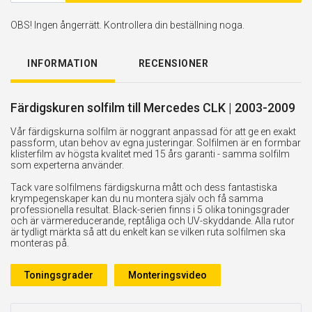
OBS! Ingen ångerrätt. Kontrollera din beställning noga.
INFORMATION
RECENSIONER
Färdigskuren solfilm till Mercedes CLK | 2003-2009
Vår färdigskurna solfilm är noggrant anpassad för att ge en exakt
passform, utan behov av egna justeringar. Solfilmen är en formbar
klisterfilm av högsta kvalitet med 15 års garanti - samma solfilm
som experterna använder.
Tack vare solfilmens färdigskurna mått och dess fantastiska
krympegenskaper kan du nu montera själv och få samma
professionella resultat. Black-serien finns i 5 olika toningsgrader
och är värmereducerande, reptåliga och UV-skyddande. Alla rutor
är tydligt märkta så att du enkelt kan se vilken ruta solfilmen ska
monteras på.
Toningsgrader
Monteringsvideo