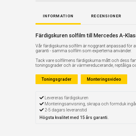
INFORMATION
RECENSIONER
Färdigskuren solfilm till Mercedes A-Kla
Vår färdigskurna solfilm är noggrant anpassad för att
garanti - samma solfilm som experterna använder.
Tack vare solfilmens färdigskurna mått och dess fan
toningsgrader och är värmereducerande, reptåliga och 
Toningsgrader
Monteringsvideo
Levereras färdigskuren
Monteringsanvisning, skrapa och formduk ingå
2-5 dagars leveranstid
Högsta kvalitet med 15 års garanti.