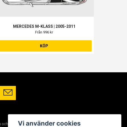
MERCEDES M-KLASS | 2005-2011
Från 996 kr
KÖP
SOCIALA MEDIER
Vi använder cookies
m och
Facebook