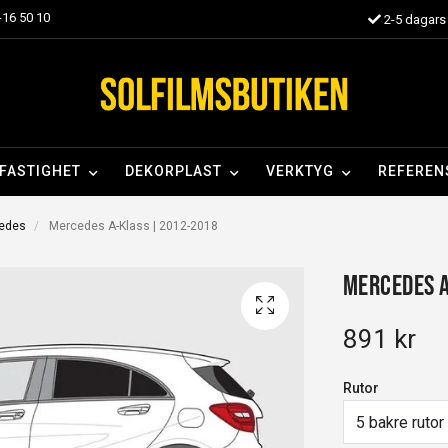
16 50 10
2-5 dagars 
FASTIGHET
DEKORPLAST
VERKTYG
REFEREN
cedes
Mercedes A-Klass | 2012-2018
Mercedes 
891 kr
Rutor
5 bakre rutor