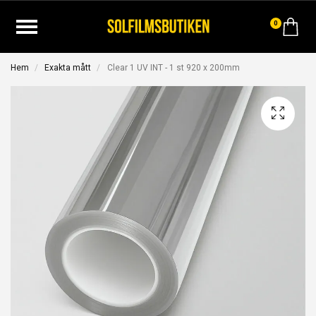
0
Hem
Exakta mått
Clear 1 UV INT - 1 st 920 x 200mm