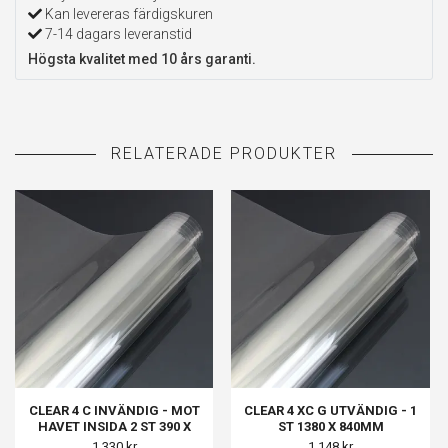
Kan levereras färdigskuren
7-14 dagars leveranstid
Högsta kvalitet med 10 års garanti.
CLEAR 4 C INVÄNDIG - MOT
CLEAR 4 XC G UTVÄNDIG - 1
HAVET INSIDA 2 ST 390 X
ST 1380 X 840MM
1270MM, MOT ODLING INSIDA
1 330 kr
1 148 kr