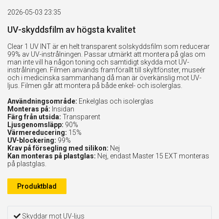
2026-05-03 23:35
UV-skyddsfilm av högsta kvalitet
Clear 1 UV INT är en helt transparent solskyddsfilm som reducerar
99% av UV-instrålningen. Passar utmärkt att montera på glas om
man inte vill ha någon toning och samtidigt skydda mot UV-
instrålningen. Filmen används framförallt till skyltfönster, museér
och i medicinska sammanhang då man är överkänslig mot UV-
ljus. Filmen går att montera på både enkel- och isolerglas.
Användningsområde:
Enkelglas och isolerglas
Monteras på:
Insidan
Färg från utsida:
Transparent
Ljusgenomsläpp:
90%
Värmereducering:
15%
UV-blockering:
99%
Krav på försegling med silikon:
Nej
Kan monteras på plastglas:
Nej, endast Master 15 EXT monteras
på plastglas.
Produktblad
Skyddar mot UV-ljus