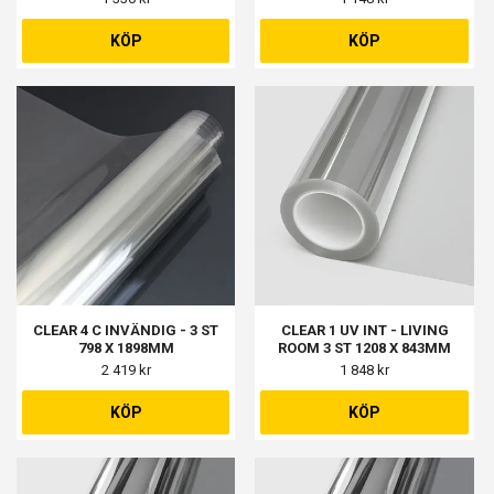
2 ST 300 X 1280MM
KÖP
KÖP
CLEAR 4 C INVÄNDIG - 3 ST
CLEAR 1 UV INT - LIVING
798 X 1898MM
ROOM 3 ST 1208 X 843MM
2 419 kr
1 848 kr
KÖP
KÖP