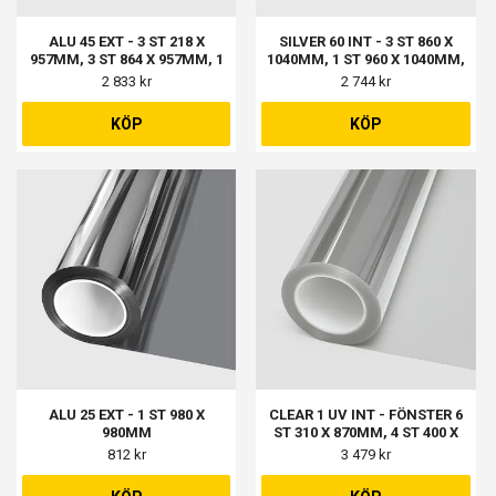
ALU 45 EXT - 3 ST 218 X
SILVER 60 INT - 3 ST 860 X
957MM, 3 ST 864 X 957MM, 1
1040MM, 1 ST 960 X 1040MM,
ST 607 X 1000MM
1 ST 900 X 1140MM, 1 ST 970 X
2 833 kr
2 744 kr
1140MM
KÖP
KÖP
ALU 25 EXT - 1 ST 980 X
CLEAR 1 UV INT - FÖNSTER 6
980MM
ST 310 X 870MM, 4 ST 400 X
840MM
812 kr
3 479 kr