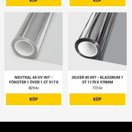
KÖP
KÖP
NEUTRAL 40 UV INT -
SILVER 45 INT - KLASSRUM 1
FÖNSTER 1 ÖVER 1 ST 517 X
ST 1170 X 970MM
859MM
829 kr
773 kr
KÖP
KÖP