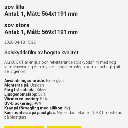
sov lilla
Antal: 1, Mått: 564x1191 mm
sov stora
Antal: 1, Mått: 569x1191 mm
2026-04-18 15:22
Solskyddsfilm av högsta kvalitet
Alu 60 EXT är en ljus och reflekterande solskyddsfilm med hög
värmeavvisning och mycket ljusgenomsläpp som är behaglig att
se ut genom.
Användningsområde:
Isolerglas
Monteras på:
Utsidan
Färg från utsida:
Silver
Ljusgenomsläpp:
59%
Värmereducering:
52%
UV-blockering:
99%
Krav på försegling med silikon:
Nej
Kan monteras på plastglas:
Nej, endast Master 15 EXT monteras
på plastglas.