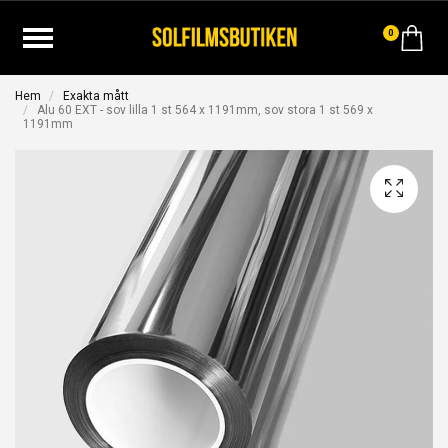
0
Hem
Exakta mått
Alu 60 EXT - sov lilla 1 st 564 x 1191mm, sov stora 1 st 569 x
1191mm