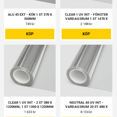
ALU 45 EXT - KÖK 1 ST 570 X
CLEAR 1 UV INT - FÖNSTER
300MM
VARDAGSRUM 1 ST 1470 X
1770MM, BALKONGDÖRREN 1
749 kr
2 188 kr
ST 745 X 2060MM
KÖP
KÖP
CLEAR 1 UV INT - 2 ST 380 X
NEUTRAL 40 UV INT -
1230MM, 1 ST 1300 X 1230MM
VARDAGSRUM 20 ST 480 X
480MM
1 633 kr
8 134 kr