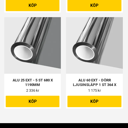
KÖP
KÖP
ALU 25 EXT - 5 ST 680 X
ALU 60 EXT - DÖRR
1190MM
LJUSINSLÄPP 1 ST 364 X
1864MM
2 336 kr
1 175 kr
KÖP
KÖP