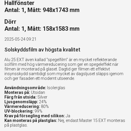
Hallfönster
Antal: 1, Mått: 948x1743 mm
Dörr
Antal: 1, Mått: 158x1583 mm
2025-05-24 09:21
Solskyddsfilm av högsta kvalitet
Alu 25 EXT även kallad ”spegelfilm” är en mycket reflekterande
solfilm med hög värmereducering som ger en spegeleffekt när
filmen är monterad på glaset. Dagtid ger filmen ett effektivt
insynsskydd samtidigt som mycket av dagsljuset släpps igenom
och ger fasaden ett modernt utseende.
Användningsområde:
Isolerglas
Monteras på:
Utsidan
Färg från utsida:
Silver
Ljusgenomsläpp:
24%
Värmereducering:
80%
UV-blockering:
99%
Krav på försegling med silikon:
Ja
Kan monteras på plastglas:
Nej, endast Master 15 EXT monteras
på plastglas.