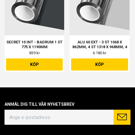
SECRET 10 INT - BADRUM 1 ST
ALU 60 EXT - 3 ST 1068 X
775 X 1190MM
862MM, 4 ST 1318 X 968MM, 4
ST 478 X 968MM, 1 ST 1258 X
839 kr
6 180 kr
768MM, 1 ST 558 X 768MM
KÖP
KÖP
ANMÄL DIG TILL VÅR NYHETSBREV