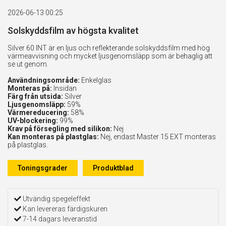
2026-06-13 00:25
Solskyddsfilm av högsta kvalitet
Silver 60 INT är en ljus och reflekterande solskyddsfilm med hög
värmeavvisning och mycket ljusgenomsläpp som är behaglig att
se ut genom.
Användningsområde:
Enkelglas
Monteras på:
Insidan
Färg från utsida:
Silver
Ljusgenomsläpp:
59%
Värmereducering:
58%
UV-blockering:
99%
Krav på försegling med silikon:
Nej
Kan monteras på plastglas:
Nej, endast Master 15 EXT monteras
på plastglas.
Toningsgrader
Produktblad
Utvändig spegeleffekt
Kan levereras färdigskuren
7-14 dagars leveranstid