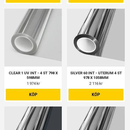
CLEAR 1 UV INT - 4 ST 798 X
SILVER 60 INT - UTERUM 4 ST
598MM
978 X 1058MM
1 974 kr
2 116 kr
KÖP
KÖP