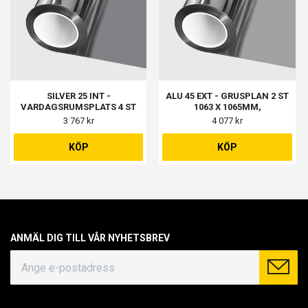
SILVER 25 INT -
ALU 45 EXT - GRUSPLAN 2 ST
VARDAGSRUMSPLATS 4 ST
1063 X 1065MM,
1077 X 867MM, KONTOR 1 ST
BALKONGDÖRR 1 ST 670 X
3 767 kr
4 077 kr
1157 X 1047MM, TVRUM 2 ST
1073MM, BALKONGFÖNSTER 2
1397 X 1097MM
ST 352 X 1070MM, KÖK 1 ST
KÖP
KÖP
970 X 968MM, VARDAGSRUM 3
ST 476 X 1070MM
ANMÄL DIG TILL VÅR NYHETSBREV