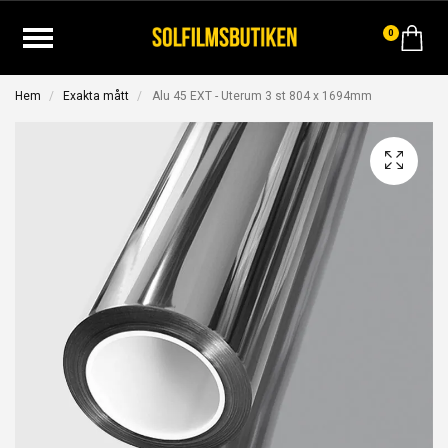
0
Hem
Exakta mått
Alu 45 EXT - Uterum 3 st 804 x 1694mm