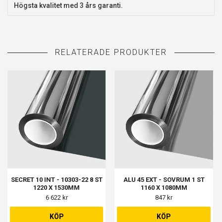
Högsta kvalitet med 3 års garanti.
SECRET 10 INT - 10303-22 8 ST
ALU 45 EXT - SOVRUM 1 ST
1220 X 1530MM
1160 X 1080MM
6 622 kr
847 kr
KÖP
KÖP