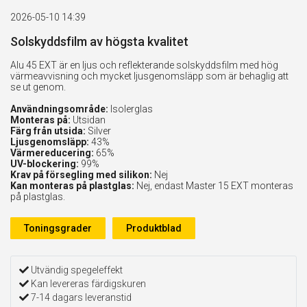
2026-05-10 14:39
Solskyddsfilm av högsta kvalitet
Alu 45 EXT är en ljus och reflekterande solskyddsfilm med hög
värmeavvisning och mycket ljusgenomsläpp som är behaglig att
se ut genom.
Användningsområde:
Isolerglas
Monteras på:
Utsidan
Färg från utsida:
Silver
Ljusgenomsläpp:
43%
Värmereducering:
65%
UV-blockering:
99%
Krav på försegling med silikon:
Nej
Kan monteras på plastglas:
Nej, endast Master 15 EXT monteras
på plastglas.
Toningsgrader
Produktblad
Utvändig spegeleffekt
Kan levereras färdigskuren
7-14 dagars leveranstid