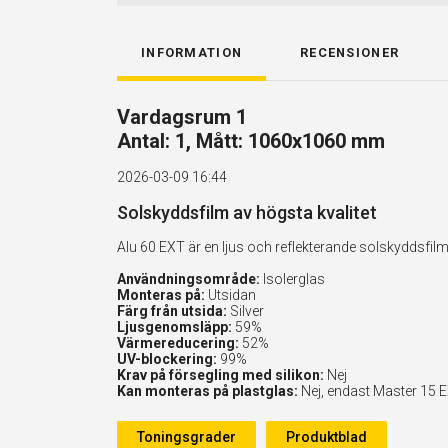
INFORMATION
RECENSIONER
Vardagsrum 1
Antal: 1, Mått: 1060x1060 mm
2026-03-09 16:44
Solskyddsfilm av högsta kvalitet
Alu 60 EXT är en ljus och reflekterande solskyddsf
Användningsområde:
Isolerglas
Monteras på:
Utsidan
Färg från utsida:
Silver
Ljusgenomsläpp:
59%
Värmereducering:
52%
UV-blockering:
99%
Krav på försegling med silikon:
Nej
Kan monteras på plastglas:
Nej, endast Master 15 
Toningsgrader
Produktblad