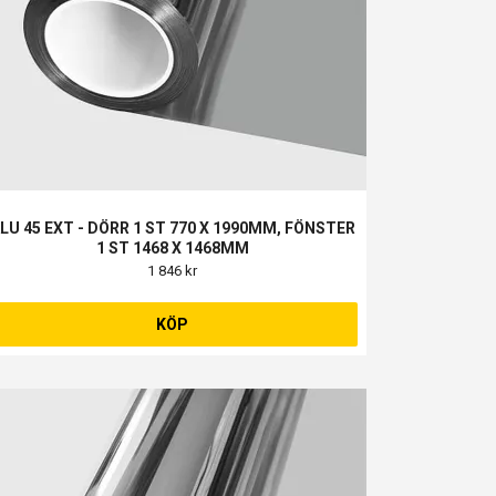
LU 45 EXT - DÖRR 1 ST 770 X 1990MM, FÖNSTER
1 ST 1468 X 1468MM
1 846 kr
KÖP