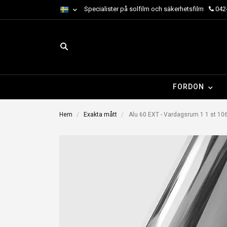
Specialister på solfilm och säkerhetsfilm
042-
FORDON
Hem
Exakta mått
Alu 60 EXT - Vardagsrum 1 1 st 1