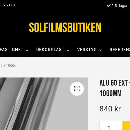
16 50 10
2-5 dagars 
FASTIGHET
DEKORPLAST
VERKTYG
REFEREN
060 x 1060mm
Alu 60 EXT
1060mm
840 kr