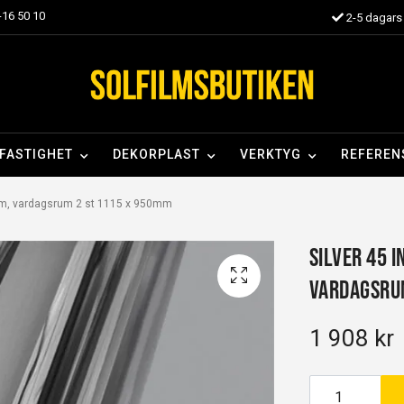
16 50 10
2-5 dagars 
FASTIGHET
DEKORPLAST
VERKTYG
REFEREN
0mm, vardagsrum 2 st 1115 x 950mm
Silver 45 I
vardagsru
1 908 kr