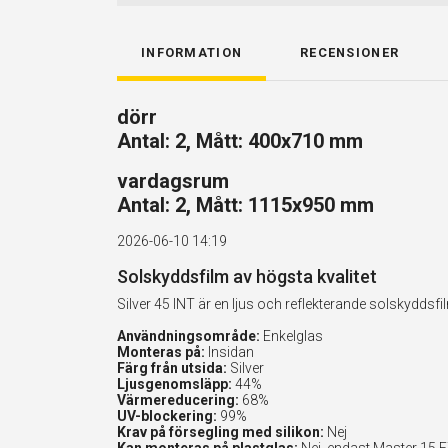
INFORMATION
RECENSIONER
dörr
Antal: 2, Mått: 400x710 mm
vardagsrum
Antal: 2, Mått: 1115x950 mm
2026-06-10 14:19
Solskyddsfilm av högsta kvalitet
Silver 45 INT är en ljus och reflekterande solskydd
Användningsområde:
Enkelglas
Monteras på:
Insidan
Färg från utsida:
Silver
Ljusgenomsläpp:
44%
Värmereducering:
68%
UV-blockering:
99%
Krav på försegling med silikon:
Nej
Kan monteras på plastglas:
Nej, endast Master 15 