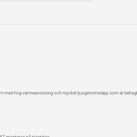
sfilm med hög värmeavvisning och mycket ljusgenomsläpp som är behagli
EXT monteras på plastglas.