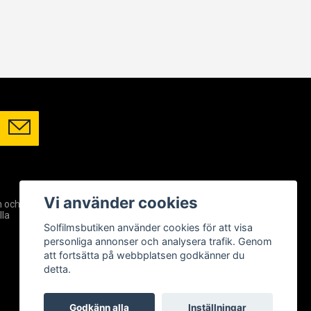
SOCIALA MEDIER
Vi använder cookies
m och
Facebook
lla
Instagram
Solfilmsbutiken använder cookies för att visa
YouTube
personliga annonser och analysera trafik. Genom
att fortsätta på webbplatsen godkänner du
detta.
Godkänn alla
Inställningar