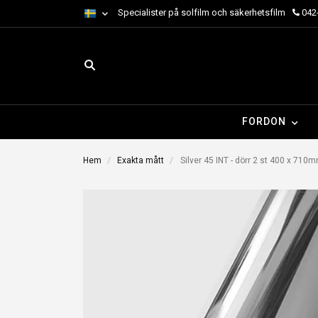
Specialister på solfilm och säkerhetsfilm
042-
FORDON
Hem
Exakta mått
Silver 45 INT - dörr 2 st 400 x 71