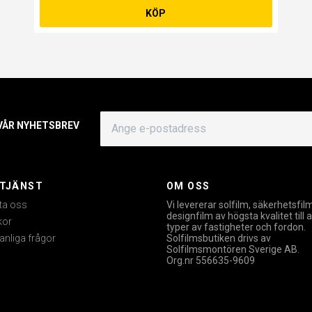
KÖP
 VÅR NYHETSBREV
TJÄNST
OM OSS
ta oss
Vi levererar solfilm, säkerhetsfil
designfilm av högsta kvalitet till a
kor
typer av fastigheter och fordon.
anliga frågor
Solfilmsbutiken drivs av
Solfilmsmontören Sverige AB.
Org.nr 556635-9609