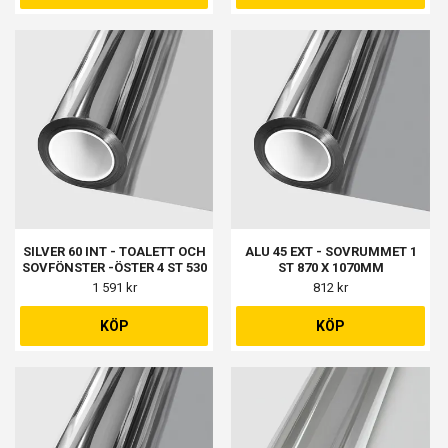
SILVER 60 INT - TOALETT OCH
ALU 45 EXT - SOVRUMMET 1
SOVFÖNSTER -ÖSTER 4 ST 530
ST 870 X 1070MM
X 1145MM
1 591 kr
812 kr
KÖP
KÖP