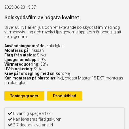
2025-06-23 15:07
Solskyddsfilm av högsta kvalitet
Silver 60 INT är en ljus och reflekterande solskyddsfilm med hög
värmeavvisning och mycket ljusgenomsläpp som är behaglig att
se ut genom.
Användningsområde:
Enkelglas
Monteras på:
Insidan
Färg från utsida:
Silver
Ljusgenomsläpp:
59%
Värmereducering:
58%
UV-blockering:
99%
Krav på försegling med silikon:
Nej
Kan monteras på plastglas:
Nej, endast Master 15 EXT monteras
på plastglas.
Toningsgrader
Produktblad
Utvändig spegeleffekt
Kan levereras färdigskuren
2-7 dagars leveranstid