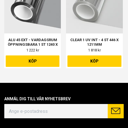
ALU 45 EXT - VARDAGSRUM
CLEAR 1 UV INT - 4 ST 446 X
ÖPPNINGSBARA 1 ST 1240 X
1211MM
1990MM
1 222 kr
1 818 kr
KÖP
KÖP
ANMÄL DIG TILL VÅR NYHETSBREV