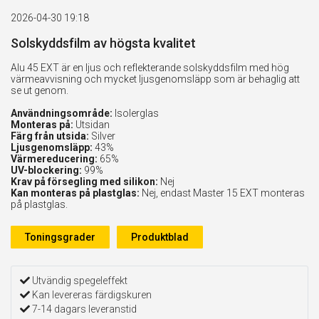
2026-04-30 19:18
Solskyddsfilm av högsta kvalitet
Alu 45 EXT är en ljus och reflekterande solskyddsfilm med hög
värmeavvisning och mycket ljusgenomsläpp som är behaglig att
se ut genom.
Användningsområde:
Isolerglas
Monteras på:
Utsidan
Färg från utsida:
Silver
Ljusgenomsläpp:
43%
Värmereducering:
65%
UV-blockering:
99%
Krav på försegling med silikon:
Nej
Kan monteras på plastglas:
Nej, endast Master 15 EXT monteras
på plastglas.
Toningsgrader
Produktblad
Utvändig spegeleffekt
Kan levereras färdigskuren
7-14 dagars leveranstid