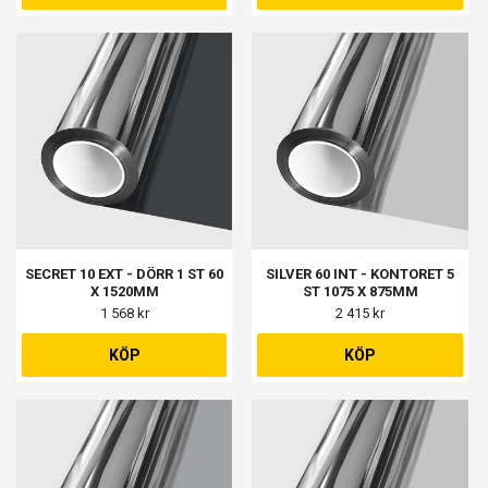
SECRET 10 EXT - DÖRR 1 ST 60
SILVER 60 INT - KONTORET 5
X 1520MM
ST 1075 X 875MM
1 568 kr
2 415 kr
KÖP
KÖP