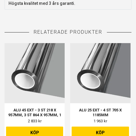
Högsta kvalitet med 3 års garanti.
ALU 45 EXT - 3 ST 218 X
ALU 25 EXT - 4 ST 705 X
957MM, 3 ST 864 X 957MM, 1
1185MM
ST 607 X 1000MM
2 833 kr
1 963 kr
KÖP
KÖP