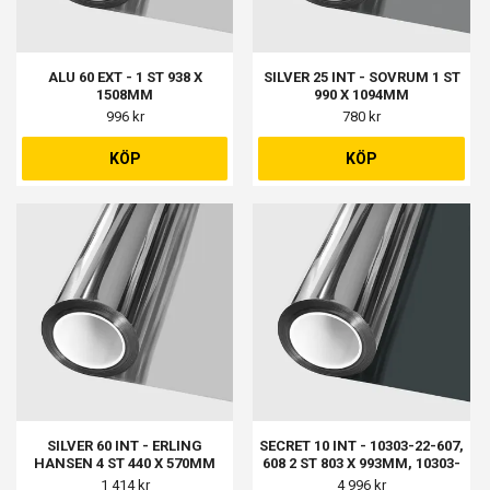
ALU 60 EXT - 1 ST 938 X
SILVER 25 INT - SOVRUM 1 ST
1508MM
990 X 1094MM
996 kr
780 kr
KÖP
KÖP
SILVER 60 INT - ERLING
SECRET 10 INT - 10303-22-607,
HANSEN 4 ST 440 X 570MM
608 2 ST 803 X 993MM, 10303-
22-601, 603, 604, 606 4 ST 1403
1 414 kr
4 996 kr