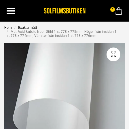
0
Hem
Exakta mått
Mat Acid Bubble free - Stihl 1 st 778 x 775mm, Höger från insidan 1
st 778 x 774mm, Vänster från insidan 1 st 778 x 776mm