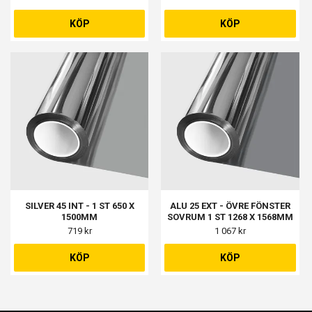
X 1093MM, 10303-22-602, 605
2 ST 1183 X 1093MM
KÖP
KÖP
SILVER 45 INT - 1 ST 650 X
ALU 25 EXT - ÖVRE FÖNSTER
1500MM
SOVRUM 1 ST 1268 X 1568MM
719 kr
1 067 kr
KÖP
KÖP