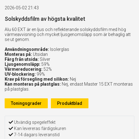
2026-05-02 21:43
Solskyddsfilm av högsta kvalitet
Alu 60 EXT är en ljus och reflekterande solskyddsfilm med hög
värmeavvisning och mycket ljusgenomsläpp som är behaglig att
se ut genom.
Användningsområde:
Isolerglas
Monteras på:
Utsidan
Färg från utsida:
Silver
Ljusgenomsläpp:
59%
Värmereducering:
52%
UV-blockering:
99%
Krav på försegling med silikon:
Nej
Kan monteras på plastglas:
Nej, endast Master 15 EXT monteras
på plastglas.
Toningsgrader
Produktblad
Utvändig spegeleffekt
Kan levereras färdigskuren
7-14 dagars leveranstid