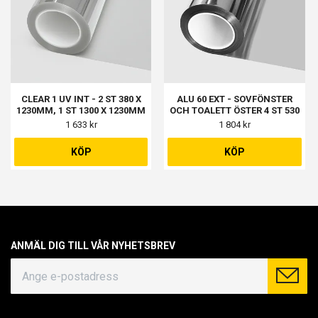
CLEAR 1 UV INT - 2 ST 380 X
ALU 60 EXT - SOVFÖNSTER
1230MM, 1 ST 1300 X 1230MM
OCH TOALETT ÖSTER 4 ST 530
X 1145MM
1 633 kr
1 804 kr
KÖP
KÖP
ANMÄL DIG TILL VÅR NYHETSBREV