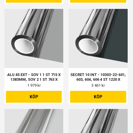
ALU 45 EXT - SOV 1 1 ST 715 X
SECRET 10 INT - 10303-22-601,
1383MM, SOV 2 1 ST 763 X
603, 604, 606 4 ST 1220 X
1422MM, BALK 1 1 ST 768 X
1530MM
1 979 kr
3 461 kr
618MM, BALK 2 1 ST 768 X
1398MM
KÖP
KÖP