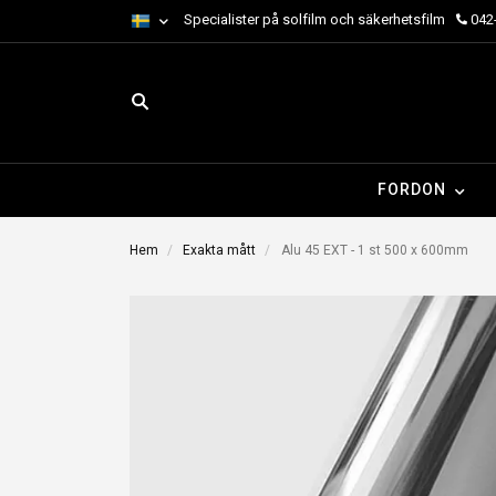
Specialister på solfilm och säkerhetsfilm
042-
FORDON
Hem
Exakta mått
Alu 45 EXT - 1 st 500 x 600mm