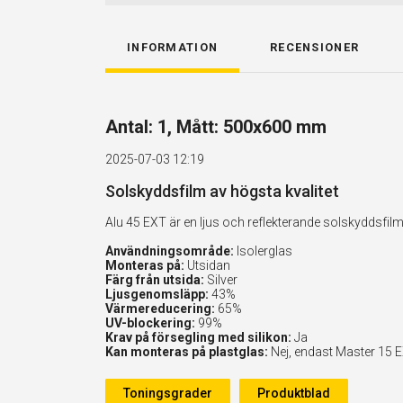
INFORMATION
RECENSIONER
Antal: 1, Mått: 500x600 mm
2025-07-03 12:19
Solskyddsfilm av högsta kvalitet
Alu 45 EXT är en ljus och reflekterande solskyddsf
Användningsområde:
Isolerglas
Monteras på:
Utsidan
Färg från utsida:
Silver
Ljusgenomsläpp:
43%
Värmereducering:
65%
UV-blockering:
99%
Krav på försegling med silikon:
Ja
Kan monteras på plastglas:
Nej, endast Master 15 
Toningsgrader
Produktblad