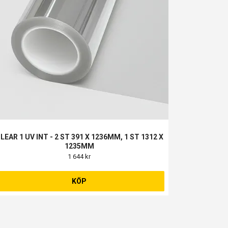
LEAR 1 UV INT - 2 ST 391 X 1236MM, 1 ST 1312 X
1235MM
1 644 kr
KÖP