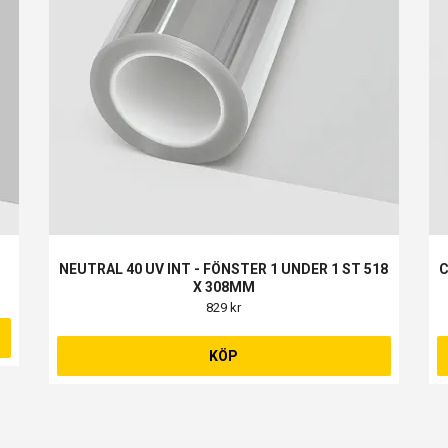
NEUTRAL 40 UV INT - FÖNSTER 1 UNDER 1 ST 518
C
X 308MM
829 kr
KÖP