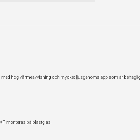
ilm med hög värmeavvisning och mycket ljusgenomsläpp som är behaglig
EXT monteras på plastglas.