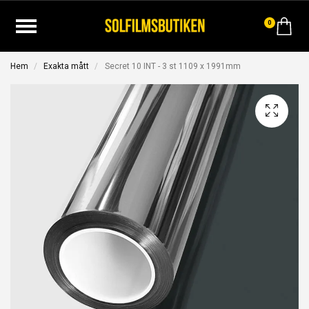
0
Hem
Exakta mått
Secret 10 INT - 3 st 1109 x 1991mm