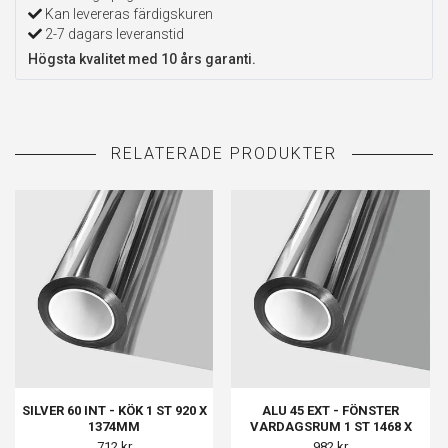
Kan levereras färdigskuren
2-7 dagars leveranstid
Högsta kvalitet med 10 års garanti.
SILVER 60 INT - KÖK 1 ST 920 X
ALU 45 EXT - FÖNSTER
1374MM
VARDAGSRUM 1 ST 1468 X
1468MM
712 kr
982 kr