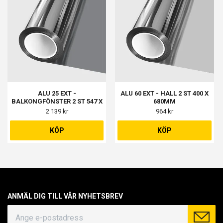
ALU 25 EXT -
ALU 60 EXT - HALL 2 ST 400 X
BALKONGFÖNSTER 2 ST 547 X
680MM
1071MM, BALKONGDÖRR 1 ST
2 139 kr
964 kr
563 X 1016MM, BARNRUM 2 ST
590 X 991MM
KÖP
KÖP
ANMÄL DIG TILL VÅR NYHETSBREV