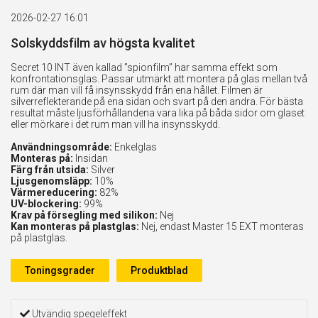
2026-02-27 16:01
Solskyddsfilm av högsta kvalitet
Secret 10 INT även kallad ”spionfilm” har samma effekt som
konfrontationsglas. Passar utmärkt att montera på glas mellan två
rum där man vill få insynsskydd från ena hållet. Filmen är
silverreflekterande på ena sidan och svart på den andra. För bästa
resultat måste ljusförhållandena vara lika på båda sidor om glaset
eller mörkare i det rum man vill ha insynsskydd.
Användningsområde:
Enkelglas
Monteras på:
Insidan
Färg från utsida:
Silver
Ljusgenomsläpp:
10%
Värmereducering:
82%
UV-blockering:
99%
Krav på försegling med silikon:
Nej
Kan monteras på plastglas:
Nej, endast Master 15 EXT monteras
på plastglas.
Toningsgrader
Produktblad
Utvändig spegeleffekt