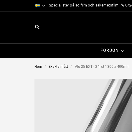
Specialister på solfilm och säkerhetsfilm
042-
FORDON
Hem
Exakta mått
Alu 25 EXT - 2 1 st 1300 x 400mm