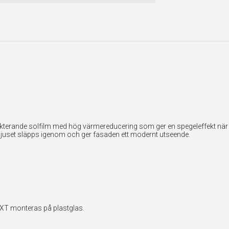
lekterande solfilm med hög värmereducering som ger en spegeleffekt när f
ljuset släpps igenom och ger fasaden ett modernt utseende.
EXT monteras på plastglas.