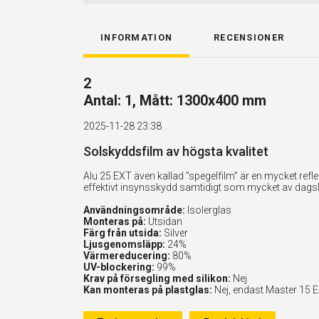
INFORMATION
RECENSIONER
2
Antal: 1, Mått: 1300x400 mm
2025-11-28 23:38
Solskyddsfilm av högsta kvalitet
Alu 25 EXT även kallad ”spegelfilm” är en mycket ref
effektivt insynsskydd samtidigt som mycket av dags
Användningsområde:
Isolerglas
Monteras på:
Utsidan
Färg från utsida:
Silver
Ljusgenomsläpp:
24%
Värmereducering:
80%
UV-blockering:
99%
Krav på försegling med silikon:
Nej
Kan monteras på plastglas:
Nej, endast Master 15 