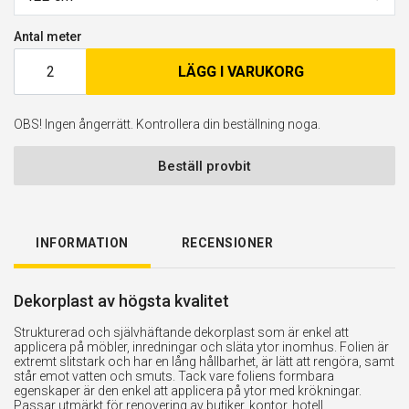
Antal meter
LÄGG I VARUKORG
OBS! Ingen ångerrätt. Kontrollera din beställning noga.
Beställ provbit
INFORMATION
RECENSIONER
Dekorplast av högsta kvalitet
Strukturerad och självhäftande dekorplast som är enkel att
applicera på möbler, inredningar och släta ytor inomhus. Folien är
extremt slitstark och har en lång hållbarhet, är lätt att rengöra, samt
står emot vatten och smuts. Tack vare foliens formbara
egenskaper är den enkel att applicera på ytor med krökningar.
Passar utmärkt för renovering av butiker, kontor, hotell,