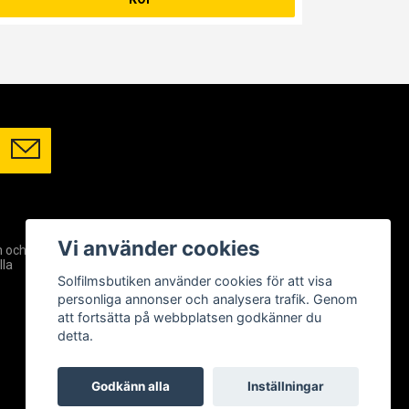
SOCIALA MEDIER
Vi använder cookies
m och
Facebook
lla
Instagram
Solfilmsbutiken använder cookies för att visa
YouTube
personliga annonser och analysera trafik. Genom
att fortsätta på webbplatsen godkänner du
detta.
Godkänn alla
Inställningar