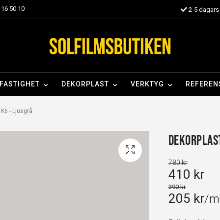
16 50 10
2-5 dagars 
FASTIGHET
DEKORPLAST
VERKTYG
REFEREN
K6 - Ljusgrå
Dekorplast
780 kr
410 kr
390 kr
205 kr
/m