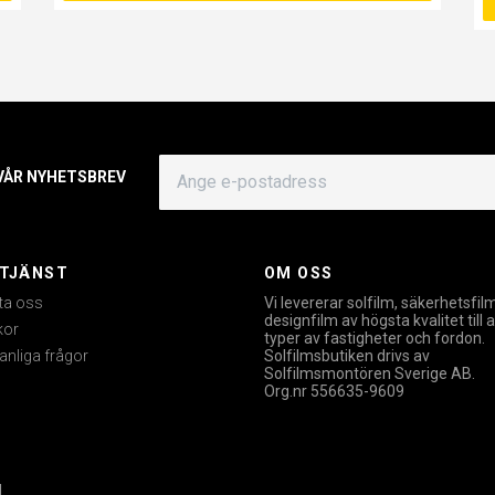
 VÅR NYHETSBREV
TJÄNST
OM OSS
ta oss
Vi levererar solfilm, säkerhetsfil
designfilm av högsta kvalitet till a
kor
typer av fastigheter och fordon.
anliga frågor
Solfilmsbutiken drivs av
Solfilmsmontören Sverige AB.
Org.nr 556635-9609
.