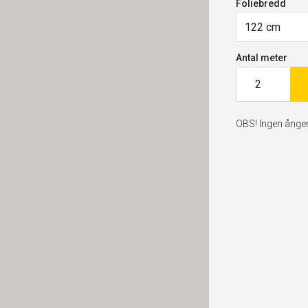
Foliebredd
122 cm
Antal meter
OBS! Ingen ångerr