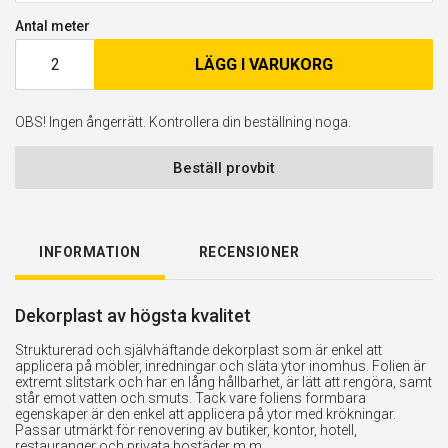
Antal meter
LÄGG I VARUKORG
OBS! Ingen ångerrätt. Kontrollera din beställning noga.
Beställ provbit
INFORMATION
RECENSIONER
Dekorplast av högsta kvalitet
Strukturerad och självhäftande dekorplast som är enkel att
applicera på möbler, inredningar och släta ytor inomhus. Folien är
extremt slitstark och har en lång hållbarhet, är lätt att rengöra, samt
står emot vatten och smuts. Tack vare foliens formbara
egenskaper är den enkel att applicera på ytor med krökningar.
Passar utmärkt för renovering av butiker, kontor, hotell,
restauranger och privata bostäder m.m.