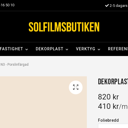
16 50 10
2-5 dagars 
FASTIGHET
DEKORPLAST
VERKTYG
REFEREN
N3 - Porslinfärgad
Dekorplast
820 kr
410 kr
/m
Foliebredd