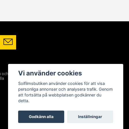
SOCIALA MEDIER
Vi använder cookies
m och
Facebook
lla
Instagram
Solfilmsbutiken använder cookies för att visa
YouTube
personliga annonser och analysera trafik. Genom
att fortsätta på webbplatsen godkänner du
detta.
Godkänn alla
Inställningar