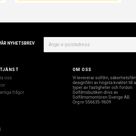
 VÅR NYHETSBREV
TJÄNST
OM OSS
ta oss
Vi levererar solfilm, säkerhetsfil
designfilm av högsta kvalitet till a
kor
typer av fastigheter och fordon.
anliga frågor
Solfilmsbutiken drivs av
Solfilmsmontören Sverige AB.
Org.nr 556635-9609
.