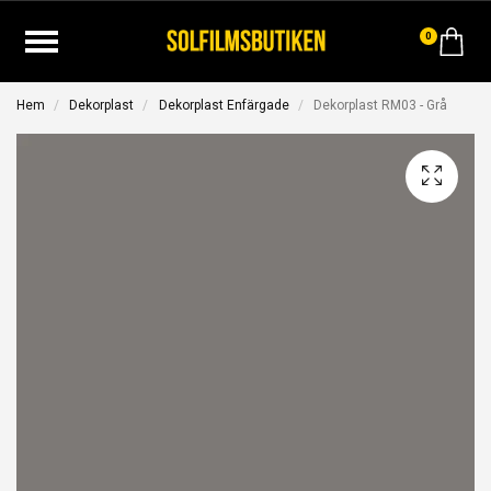
0
Hem
Dekorplast
Dekorplast Enfärgade
Dekorplast RM03 - Grå