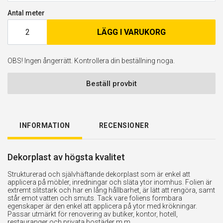
Antal meter
LÄGG I VARUKORG
OBS! Ingen ångerrätt. Kontrollera din beställning noga.
Beställ provbit
INFORMATION
RECENSIONER
Dekorplast av högsta kvalitet
Strukturerad och självhäftande dekorplast som är enkel att
applicera på möbler, inredningar och släta ytor inomhus. Folien är
extremt slitstark och har en lång hållbarhet, är lätt att rengöra, samt
står emot vatten och smuts. Tack vare foliens formbara
egenskaper är den enkel att applicera på ytor med krökningar.
Passar utmärkt för renovering av butiker, kontor, hotell,
restauranger och privata bostäder m.m.