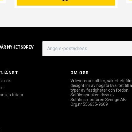
 VÅR NYHETSBREV
TJÄNST
OM OSS
ta oss
Vi levererar solfilm, säkerhetsfil
designfilm av högsta kvalitet till a
kor
typer av fastigheter och fordon.
anliga frågor
Solfilmsbutiken drivs av
Solfilmsmontören Sverige AB.
Org.nr 556635-9609
.