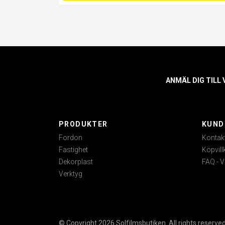
ANMÄL DIG TILL
PRODUKTER
KUND
Fordon
Kontak
Fastighet
Köpvill
Dekorplast
FAQ - V
Verktyg
© Copyright 2026 Solfilmsbutiken. All rights reserved