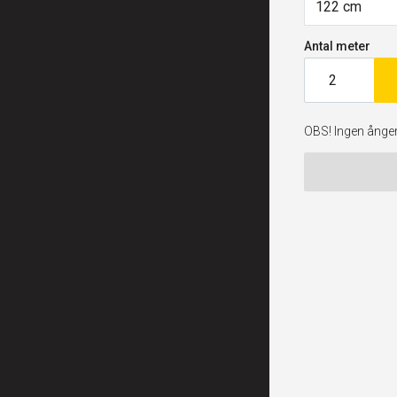
122 cm
Antal meter
OBS! Ingen ångerr