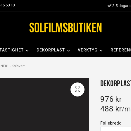
16 50 10
2-5 dagars 
FASTIGHET
DEKORPLAST
VERKTYG
REFEREN
NE81 - Kolsvart
Dekorplast
976 kr
488 kr
/m
Foliebredd