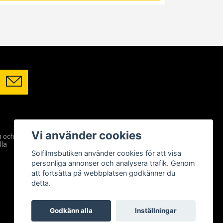
SOCIALA MEDIER
Vi använder cookies
m och
Facebook
lla
Instagram
Solfilmsbutiken använder cookies för att visa
YouTube
personliga annonser och analysera trafik. Genom
att fortsätta på webbplatsen godkänner du
detta.
Godkänn alla
Inställningar