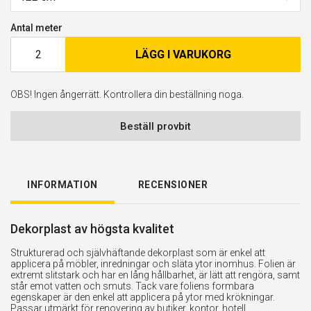
Antal meter
LÄGG I VARUKORG
OBS! Ingen ångerrätt. Kontrollera din beställning noga.
Beställ provbit
INFORMATION
RECENSIONER
Dekorplast av högsta kvalitet
Strukturerad och självhäftande dekorplast som är enkel att
applicera på möbler, inredningar och släta ytor inomhus. Folien är
extremt slitstark och har en lång hållbarhet, är lätt att rengöra, samt
står emot vatten och smuts. Tack vare foliens formbara
egenskaper är den enkel att applicera på ytor med krökningar.
Passar utmärkt för renovering av butiker, kontor, hotell,