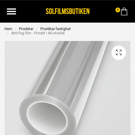
0
Hem
Provbitar
Provbitar fastighet
Anti-fog film - Provbit i A5-storlek