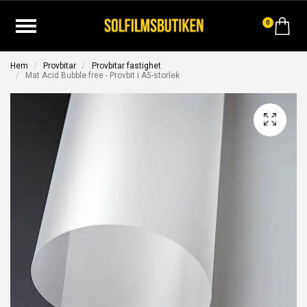
0
Hem
Provbitar
Provbitar fastighet
Mat Acid Bubble free - Provbit i A5-storlek