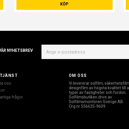
KÖP
 VÅR NYHETSBREV
TJÄNST
OM OSS
ta oss
Vi levererar solfilm, säkerhetsfil
designfilm av högsta kvalitet till a
kor
typer av fastigheter och fordon.
anliga frågor
Solfilmsbutiken drivs av
Solfilmsmontören Sverige AB.
Org.nr 556635-9609