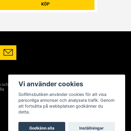
KÖP
SOCIALA MEDIER
Vi använder cookies
m och
Facebook
lla
Instagram
Solfilmsbutiken använder cookies för att visa
YouTube
personliga annonser och analysera trafik. Genom
att fortsätta på webbplatsen godkänner du
detta.
Godkänn alla
Inställningar