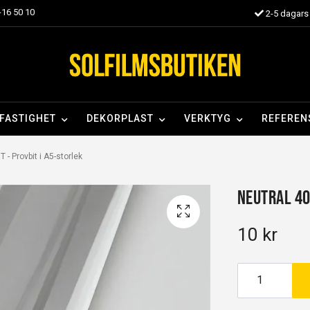
16 50 10
2-5 dagars 
FASTIGHET
DEKORPLAST
VERKTYG
REFEREN
 - Provbit i A5-storlek
Neutral 40 
10 kr