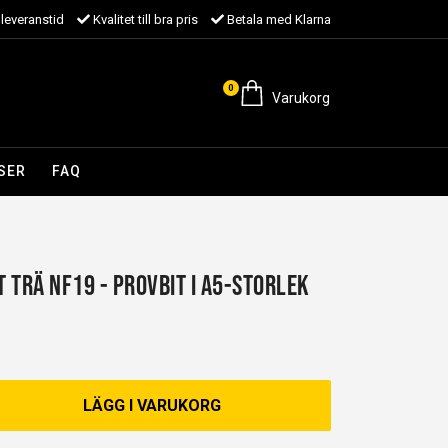
leveranstid
Kvalitet till bra pris
Betala med Klarna
0
Varukorg
SER
FAQ
 Trä NF19 - Provbit i A5-storlek
LÄGG I VARUKORG