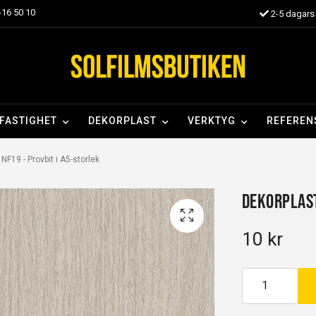
16 50 10
2-5 dagars 
FASTIGHET
DEKORPLAST
VERKTYG
REFEREN
NF19 - Provbit i A5-storlek
Dekorplast
10 kr