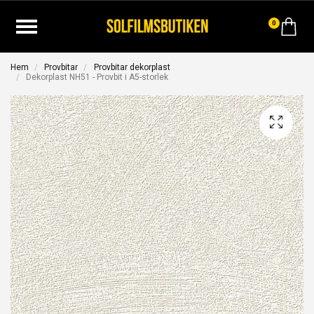
0
Hem
Provbitar
Provbitar dekorplast
Dekorplast NH51 - Provbit i A5-storlek