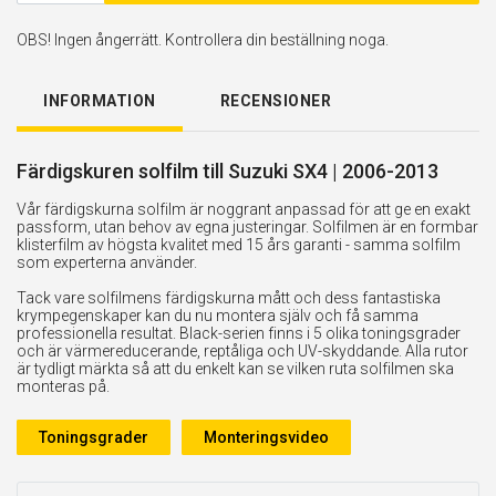
OBS! Ingen ångerrätt. Kontrollera din beställning noga.
INFORMATION
RECENSIONER
Färdigskuren solfilm till Suzuki SX4 | 2006-2013
Vår färdigskurna solfilm är noggrant anpassad för att ge en exakt
passform, utan behov av egna justeringar. Solfilmen är en formbar
klisterfilm av högsta kvalitet med 15 års garanti - samma solfilm
som experterna använder.
Tack vare solfilmens färdigskurna mått och dess fantastiska
krympegenskaper kan du nu montera själv och få samma
professionella resultat. Black-serien finns i 5 olika toningsgrader
och är värmereducerande, reptåliga och UV-skyddande. Alla rutor
är tydligt märkta så att du enkelt kan se vilken ruta solfilmen ska
monteras på.
Toningsgrader
Monteringsvideo