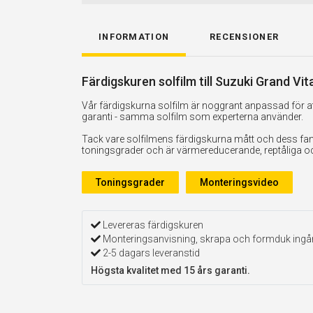
INFORMATION
RECENSIONER
Färdigskuren solfilm till Suzuki Grand Vi
Vår färdigskurna solfilm är noggrant anpassad för att
garanti - samma solfilm som experterna använder.
Tack vare solfilmens färdigskurna mått och dess fan
toningsgrader och är värmereducerande, reptåliga och 
Toningsgrader
Monteringsvideo
Levereras färdigskuren
Monteringsanvisning, skrapa och formduk ingå
2-5 dagars leveranstid
Högsta kvalitet med 15 års garanti.