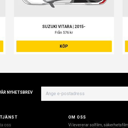
SUZUKI VITARA | 2015-
Från 576 kr
KÖP
 VÅR NYHETSBREV
TJÄNST
OM OSS
ta oss
Vi levererar solfilm, säkerhetsfil