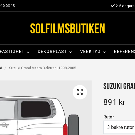
16 50 10
2-5 dagars 
FASTIGHET
DEKORPLAST
VERKTYG
REFEREN
ki
Suzuki Grand Vitara 3-dörrar | 1998-2005
Suzuki Gra
891 kr
Rutor
3 bakre rutor