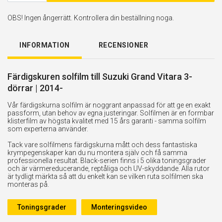
OBS! Ingen ångerrätt. Kontrollera din beställning noga.
INFORMATION
RECENSIONER
Färdigskuren solfilm till Suzuki Grand Vitara 3-
dörrar | 2014-
Vår färdigskurna solfilm är noggrant anpassad för att ge en exakt
passform, utan behov av egna justeringar. Solfilmen är en formbar
klisterfilm av högsta kvalitet med 15 års garanti - samma solfilm
som experterna använder.
Tack vare solfilmens färdigskurna mått och dess fantastiska
krympegenskaper kan du nu montera själv och få samma
professionella resultat. Black-serien finns i 5 olika toningsgrader
och är värmereducerande, reptåliga och UV-skyddande. Alla rutor
är tydligt märkta så att du enkelt kan se vilken ruta solfilmen ska
monteras på.
Toningsgrader
Monteringsvideo