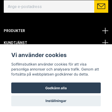
PRODUKTER
KUNDTJÄNST
Vi använder cookies
OM OSS
Solfilmsbutiken använder cookies för att visa
SOCIALA MEDIER
personliga annonser och analysera trafik. Genom att
fortsätta på webbplatsen godkänner du detta.
Godkänn alla
© Copyright 2026 Solfilmsbutiken. All rights reserved.
Inställningar