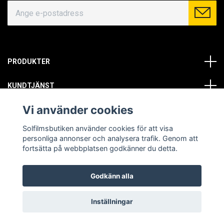
PRODUKTER
KUNDTJÄNST
Vi använder cookies
OM OSS
Solfilmsbutiken använder cookies för att visa
SOCIALA MEDIER
personliga annonser och analysera trafik. Genom att
fortsätta på webbplatsen godkänner du detta.
Godkänn alla
© Copyright 2026 Solfilmsbutiken. All rights reserved.
Inställningar