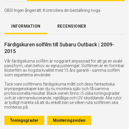
OBS! Ingen ångerrätt. Kontrollera din beställning noga.
INFORMATION
RECENSIONER
Färdigskuren solfilm till Subaru Outback | 2009-
2015
Vår färdigskurna solfilm är noggrant anpassad för att ge en exakt
passform, utan behov av egna justeringar. Solfilmen är en formbar
klisterfilm av högsta kvalitet med 15 års garanti - samma solfilm
som experterna använder.
Tack vare solfilmens färdigskurna mått och dess fantastiska
krympegenskaper kan du nu montera själv och få samma
professionella resultat. Black-serien finns i 5 olika toningsgrader
och är värmereducerande, reptåliga och UV-skyddande. Alla rutor
är tydligt märkta så att du enkelt kan se vilken ruta solfilmen ska
monteras på.
Toningsgrader
Monteringsvideo