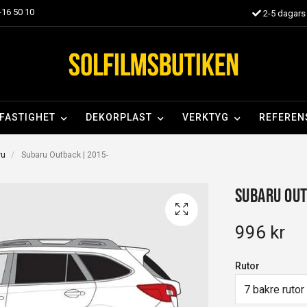
16 50 10
2-5 dagars 
FASTIGHET
DEKORPLAST
VERKTYG
REFEREN
ru
Subaru Outback | 2015-
Subaru Out
996 kr
Rutor
7 bakre rutor