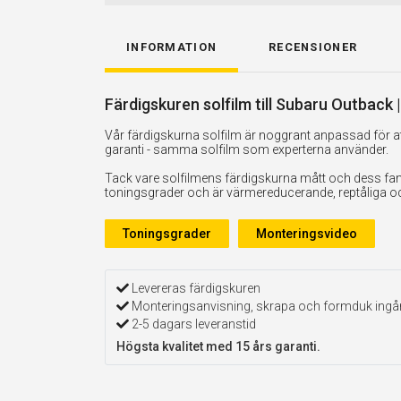
INFORMATION
RECENSIONER
Färdigskuren solfilm till Subaru Outback 
Vår färdigskurna solfilm är noggrant anpassad för att
garanti - samma solfilm som experterna använder.
Tack vare solfilmens färdigskurna mått och dess fan
toningsgrader och är värmereducerande, reptåliga och 
Toningsgrader
Monteringsvideo
Levereras färdigskuren
Monteringsanvisning, skrapa och formduk ingå
2-5 dagars leveranstid
Högsta kvalitet med 15 års garanti.