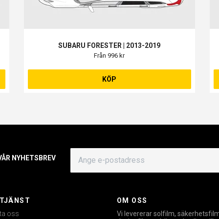
SUBARU FORESTER | 2013-2019
Från 996 kr
KÖP
 VÅR NYHETSBREV
TJÄNST
OM OSS
ta oss
Vi levererar solfilm, säkerhetsfil