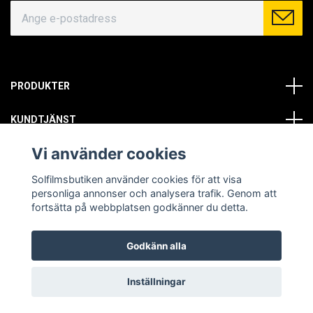
PRODUKTER
KUNDTJÄNST
Vi använder cookies
OM OSS
Solfilmsbutiken använder cookies för att visa
SOCIALA MEDIER
personliga annonser och analysera trafik. Genom att
fortsätta på webbplatsen godkänner du detta.
Godkänn alla
© Copyright 2026 Solfilmsbutiken. All rights reserved.
Inställningar