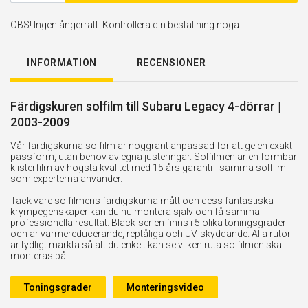
OBS! Ingen ångerrätt. Kontrollera din beställning noga.
INFORMATION
RECENSIONER
Färdigskuren solfilm till Subaru Legacy 4-dörrar |
2003-2009
Vår färdigskurna solfilm är noggrant anpassad för att ge en exakt
passform, utan behov av egna justeringar. Solfilmen är en formbar
klisterfilm av högsta kvalitet med 15 års garanti - samma solfilm
som experterna använder.
Tack vare solfilmens färdigskurna mått och dess fantastiska
krympegenskaper kan du nu montera själv och få samma
professionella resultat. Black-serien finns i 5 olika toningsgrader
och är värmereducerande, reptåliga och UV-skyddande. Alla rutor
är tydligt märkta så att du enkelt kan se vilken ruta solfilmen ska
monteras på.
Toningsgrader
Monteringsvideo