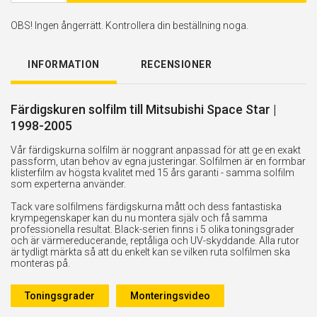
OBS! Ingen ångerrätt. Kontrollera din beställning noga.
INFORMATION
RECENSIONER
Färdigskuren solfilm till Mitsubishi Space Star |
1998-2005
Vår färdigskurna solfilm är noggrant anpassad för att ge en exakt
passform, utan behov av egna justeringar. Solfilmen är en formbar
klisterfilm av högsta kvalitet med 15 års garanti - samma solfilm
som experterna använder.
Tack vare solfilmens färdigskurna mått och dess fantastiska
krympegenskaper kan du nu montera själv och få samma
professionella resultat. Black-serien finns i 5 olika toningsgrader
och är värmereducerande, reptåliga och UV-skyddande. Alla rutor
är tydligt märkta så att du enkelt kan se vilken ruta solfilmen ska
monteras på.
Toningsgrader
Monteringsvideo