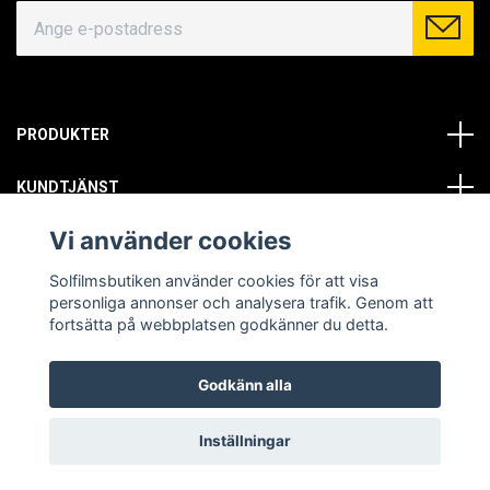
PRODUKTER
KUNDTJÄNST
Vi använder cookies
OM OSS
Solfilmsbutiken använder cookies för att visa
SOCIALA MEDIER
personliga annonser och analysera trafik. Genom att
fortsätta på webbplatsen godkänner du detta.
Godkänn alla
© Copyright 2026 Solfilmsbutiken. All rights reserved.
Inställningar