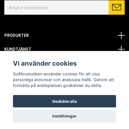
PRODUKTER
KUNDTJÄNST
Vi använder cookies
OM OSS
Solfilmsbutiken använder cookies för att visa
SOCIALA MEDIER
personliga annonser och analysera trafik. Genom att
fortsätta på webbplatsen godkänner du detta.
Godkänn alla
© Copyright 2026 Solfilmsbutiken. All rights reserved.
Inställningar