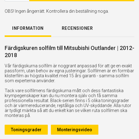
OBS! Ingen ångerrätt. Kontrollera din beställning noga.
INFORMATION
RECENSIONER
Färdigskuren solfilm till Mitsubishi Outlander | 2012-
2018
Vår färdigskurna solfilm är noggrant anpassad för att ge en exakt
passform, utan behov av egna justeringar. Solfilmen är en formbar
klisterfilm av högsta kvalitet med 15 års garanti - samma solfilm
som experterna använder.
Tack vare solfilmens färdigskurna mått och dess fantastiska
krympegenskaper kan du nu montera själv och få samma
professionella resultat. Black-serien finns i 5 olika toningsgrader
och är värmereducerande, reptåliga och UV-skyddande. Alla rutor
är tydligt märkta så att du enkelt kan se vilken ruta solfilmen ska
monteras på.
Toningsgrader
Monteringsvideo