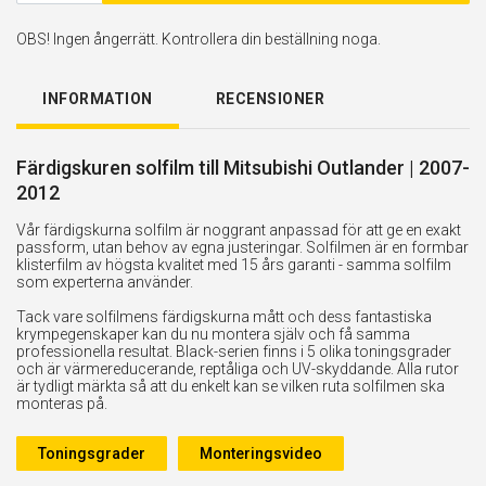
OBS! Ingen ångerrätt. Kontrollera din beställning noga.
INFORMATION
RECENSIONER
Färdigskuren solfilm till Mitsubishi Outlander | 2007-
2012
Vår färdigskurna solfilm är noggrant anpassad för att ge en exakt
passform, utan behov av egna justeringar. Solfilmen är en formbar
klisterfilm av högsta kvalitet med 15 års garanti - samma solfilm
som experterna använder.
Tack vare solfilmens färdigskurna mått och dess fantastiska
krympegenskaper kan du nu montera själv och få samma
professionella resultat. Black-serien finns i 5 olika toningsgrader
och är värmereducerande, reptåliga och UV-skyddande. Alla rutor
är tydligt märkta så att du enkelt kan se vilken ruta solfilmen ska
monteras på.
Toningsgrader
Monteringsvideo