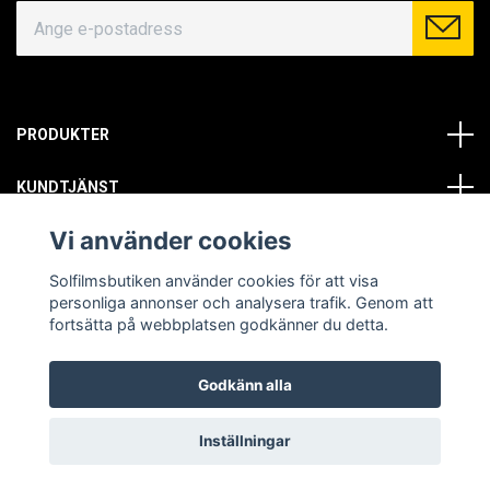
PRODUKTER
KUNDTJÄNST
Vi använder cookies
OM OSS
Solfilmsbutiken använder cookies för att visa
SOCIALA MEDIER
personliga annonser och analysera trafik. Genom att
fortsätta på webbplatsen godkänner du detta.
Godkänn alla
© Copyright 2026 Solfilmsbutiken. All rights reserved.
Inställningar