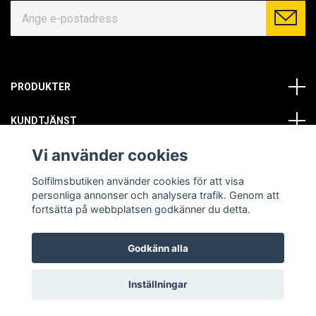
PRODUKTER
KUNDTJÄNST
Vi använder cookies
OM OSS
Solfilmsbutiken använder cookies för att visa
SOCIALA MEDIER
personliga annonser och analysera trafik. Genom att
fortsätta på webbplatsen godkänner du detta.
Godkänn alla
© Copyright 2026 Solfilmsbutiken. All rights reserved.
Inställningar